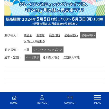
並び替え
商品名
新着順
発売日順
価格が安い
価格が高い
お気に入り登録数
表示切替
一覧
ウィンドウショッピング
通常・定期
すべて表示
通常購入可能
定期購入可能
該当する商品がありません。
HOME
MYPAGE
CONTACT