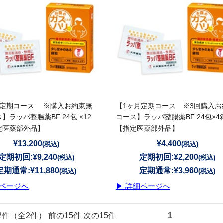
月定期コース ※購入お約束無
【1ヶ月定期コース ※3回購入お
】ラッパ整腸薬BF 24包 ×12
コース】ラッパ整腸薬BF 24包×
定医薬部外品】
【指定医薬部外品】
¥13,200
¥4,400
(税込)
(税込)
定期初回:
¥9,240
定期初回:
¥2,200
(税込)
(税込)
定期通常:
¥11,880
定期通常:
¥3,960
(税込)
(税込)
細ページへ
▶ 詳細ページへ
～2件（全2件） 前の15件 次の15件
1