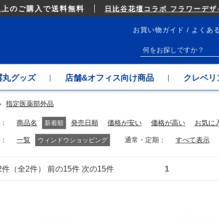
以上のご購入で送料無料
日比谷花壇コラボ フラワーデザイ
お買い物ガイド
よくあ
露丸グッズ
店舗&オフィス向け商品
クレベリ
»
指定医薬部外品
商品名
新着順
発売日順
価格が安い
価格が高い
お気に
通常・定期
一覧
ウィンドウショッピング
すべて表示
～2件（全2件） 前の15件 次の15件
1