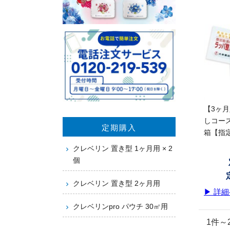
【3ヶ
しコース
定期購入
箱【指
クレベリン 置き型 1ヶ月用 × 2
個
クレベリン 置き型 2ヶ月用
▶ 詳
クレベリンpro パウチ 30㎡用
1件