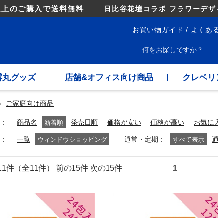
以上のご購入で送料無料
日比谷花壇コラボ フラワーデザイ
お買い物ガイド
よくあ
露丸グッズ
店舗&オフィス向け商品
クレベリ
»
ご家庭向け商品
商品名
新着順
発売日順
価格が安い
価格が高い
お気に
通常・定期
一覧
ウィンドウショッピング
すべて表示
～11件（全11件） 前の15件 次の15件
1