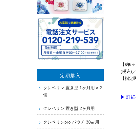
【約6ヶ
(税込)
定期購入
【指定
クレベリン 置き型 1ヶ月用 × 2
個
▶ 詳
クレベリン 置き型 2ヶ月用
クレベリンpro パウチ 30㎡用