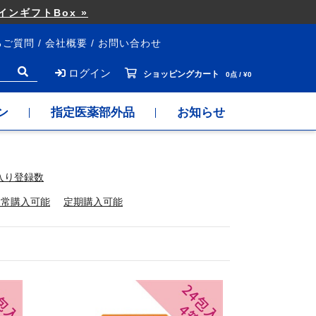
ンギフトBox »
るご質問
会社概要
お問い合わせ
ログイン
ショッピングカート
0点 / ¥0
ン
指定医薬部外品
お知らせ
入り登録数
通常購入可能
定期購入可能