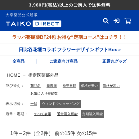
3,980円
(税込)
以上のご購入で送料無料
大幸薬品公式通販
ラッパ整腸薬BF24包 お得な“定期コース”はコチラ！！
日比谷花壇コラボ フラワーデザインギフトBox »
全商品
ご家庭向け商品
正露丸グッズ
HOME
»
指定医薬部外品
並び替え
商品名
新着順
発売日順
価格が安い
価格が高い
お気に入り登録数
表示切替
一覧
ウィンドウショッピング
通常・定期
すべて表示
通常購入可能
定期購入可能
1件～2件（全2件） 前の15件 次の15件