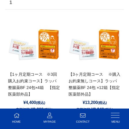
1
【1ヶ月定期コース ※3回
【3ヶ月定期コース ※購入
購入お約束コース】ラッパ
お約束無しコース】ラッパ
整腸薬BF 24包×4箱 【指定
整腸薬BF 24包 ×12箱【指定
医薬部外品】
医薬部外品】
¥4,400
¥13,200
(税込)
(税込)
¥2,200
¥9,240
定期初回:
(税込)
定期初回:
(税込)
¥3,960
¥11,880
定期通常:
(税込)
定期通常:
(税込)
HOME
MYPAGE
CONTACT
▶ 詳細ページへ
▶ 詳細ページへ