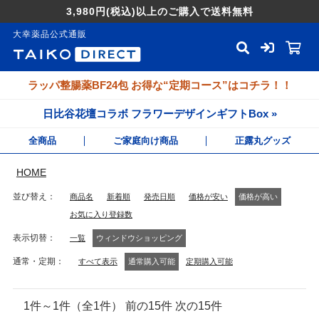
3,980円
(税込)
以上のご購入で送料無料
大幸薬品公式通販
ラッパ整腸薬BF24包 お得な“定期コース”はコチラ！！
日比谷花壇コラボ フラワーデザインギフトBox »
全商品
ご家庭向け商品
正露丸グッズ
HOME
並び替え
商品名
新着順
発売日順
価格が安い
価格が高い
お気に入り登録数
表示切替
一覧
ウィンドウショッピング
通常・定期
すべて表示
通常購入可能
定期購入可能
1件～1件（全1件） 前の15件 次の15件