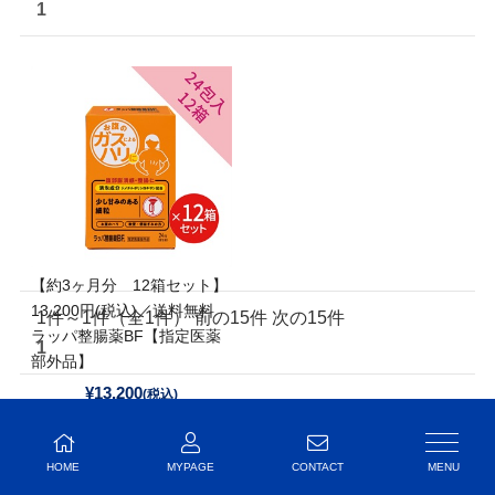
1
【約3ヶ月分 12箱セット】
13,200円(税込)／送料無料
1件～1件（全1件） 前の15件 次の15件
ラッパ整腸薬BF【指定医薬
1
部外品】
¥13,200
(税込)
▶ 詳細ページへ
HOME
MYPAGE
CONTACT