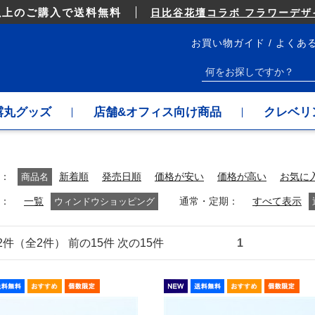
以上のご購入で送料無料
日比谷花壇コラボ フラワーデザイ
お買い物ガイド
よくあ
露丸グッズ
店舗&オフィス向け商品
クレベリ
商品名
新着順
発売日順
価格が安い
価格が高い
お気に
通常・定期
一覧
ウィンドウショッピング
すべて表示
～2件（全2件） 前の15件 次の15件
1