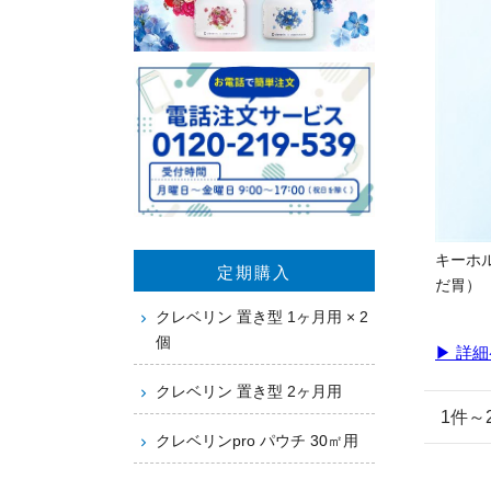
キーホ
定期購入
だ胃）
クレベリン 置き型 1ヶ月用 × 2
個
▶ 詳
クレベリン 置き型 2ヶ月用
1件
クレベリンpro パウチ 30㎡用