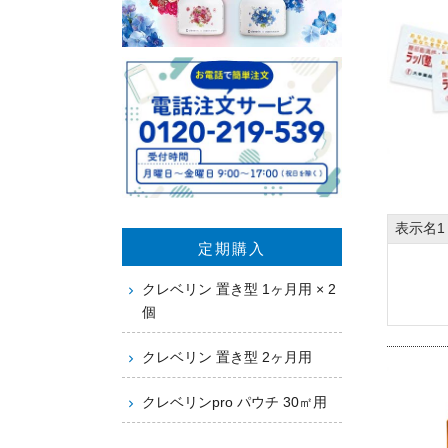
表示名1
定期購入
クレベリン 置き型 1ヶ月用 × 2
個
クレベリン 置き型 2ヶ月用
クレベリンpro パウチ 30㎡用