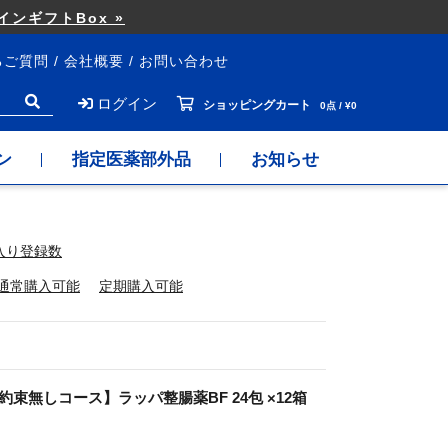
ンギフトBox »
るご質問
会社概要
お問い合わせ
ログイン
ショッピングカート
0点 / ¥0
ン
指定医薬部外品
お知らせ
入り登録数
通常購入可能
定期購入可能
束無しコース】ラッパ整腸薬BF 24包 ×12箱