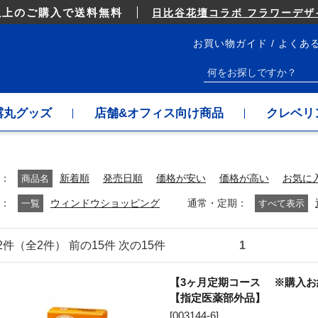
以上のご購入で送料無料
日比谷花壇コラボ フラワーデザイ
お買い物ガイド
よくあ
露丸グッズ
店舗&オフィス向け商品
クレベリ
商品名
新着順
発売日順
価格が安い
価格が高い
お気に
通常・定期
一覧
ウィンドウショッピング
すべて表示
～2件（全2件） 前の15件 次の15件
1
【3ヶ月定期コース ※購入お約
【指定医薬部外品】
[
003144-6
]