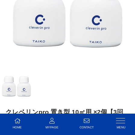
クレベリンpro 置き型 10㎡用 ×2個【3回
（6か月）購入お約束コース】
HOME
MYPAGE
CONTACT
商品番号：
710096