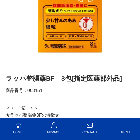
ラッパ整腸薬BF 8包[指定医薬部外品]
商品番号：
003151
​＜＜ 1箱 ＞＞
★ラッパ整腸薬BFの特徴★
①おなかのハリに効く！
消化管内にたまったガスの吸収と排出を促進する
、消泡成分「ジ
HOME
MYPAGE
CONTACT
メチルポリシロキサン」を配合！