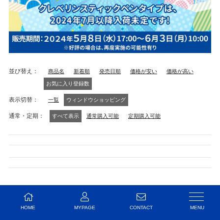
並び替え
商品名
新着順
発売日順
価格が安い
価格が高い
お気に入り登録数
表示切替
一覧
ウィンドウショッピング
通常・定期
すべて表示
通常購入可能
定期購入可能
該当する商品がありません。
HOME
MYPAGE
CONTACT