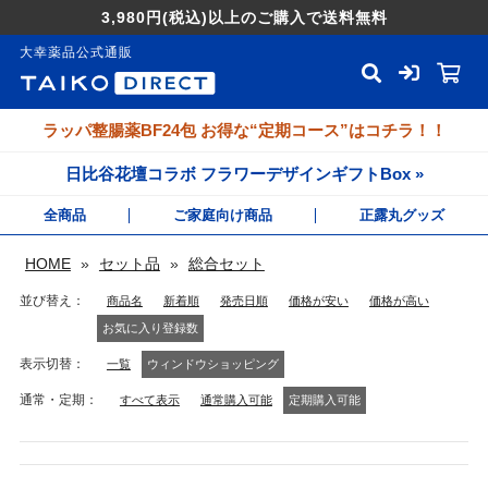
3,980円
(税込)
以上のご購入で送料無料
大幸薬品公式通販
ラッパ整腸薬BF24包 お得な“定期コース”はコチラ！！
日比谷花壇コラボ フラワーデザインギフトBox »
全商品
ご家庭向け商品
正露丸グッズ
HOME
»
セット品
»
総合セット
並び替え
商品名
新着順
発売日順
価格が安い
価格が高い
お気に入り登録数
表示切替
一覧
ウィンドウショッピング
通常・定期
すべて表示
通常購入可能
定期購入可能