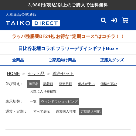
3,980円
(税込)
以上のご購入で送料無料
大幸薬品公式通販
ラッパ整腸薬BF24包 お得な“定期コース”はコチラ！！
日比谷花壇コラボ フラワーデザインギフトBox »
全商品
ご家庭向け商品
正露丸グッズ
HOME
»
セット品
»
総合セット
並び替え
商品名
新着順
発売日順
価格が安い
価格が高い
お気に入り登録数
表示切替
一覧
ウィンドウショッピング
通常・定期
すべて表示
通常購入可能
定期購入可能