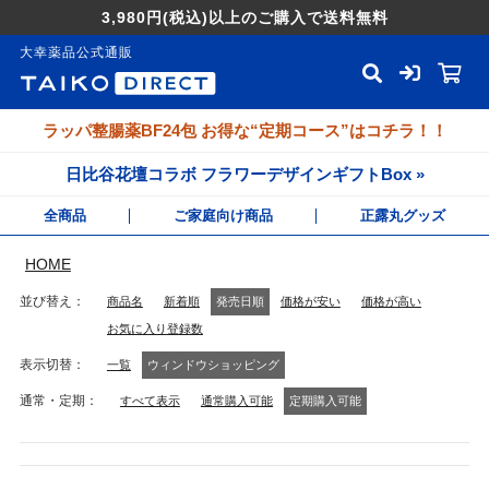
3,980円
(税込)
以上のご購入で送料無料
大幸薬品公式通販
ラッパ整腸薬BF24包 お得な“定期コース”はコチラ！！
日比谷花壇コラボ フラワーデザインギフトBox »
全商品
ご家庭向け商品
正露丸グッズ
HOME
並び替え
商品名
新着順
発売日順
価格が安い
価格が高い
お気に入り登録数
表示切替
一覧
ウィンドウショッピング
通常・定期
すべて表示
通常購入可能
定期購入可能