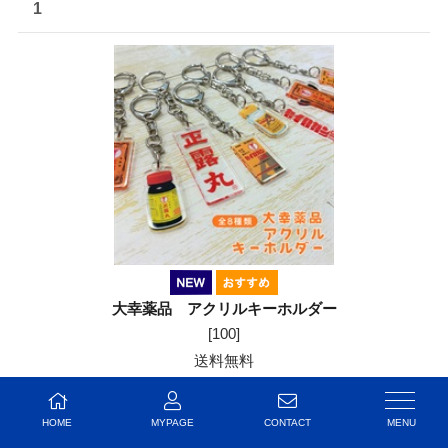
1
大幸薬品 アクリルキーホルダー
[
100
]
送料無料
販売価格:
¥935
（税込）
お気に入りの登録人数：1人
HOME
MYPAGE
CONTACT