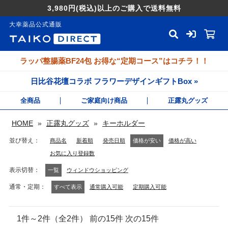
3,980円
(税込)
以上のご購入で送料無料
大幸薬品公式通販
ラッパ整腸薬BF24包 お得な“定期コース”はコチラ！！
日比谷花壇コラボ フラワーデザインギフトBox »
全商品
ご家庭向け商品
正露丸グッズ
HOME
»
正露丸グッズ
»
キーホルダー
並び替え
商品名
新着順
発売日順
価格が安い
価格が高い
お気に入り登録数
表示切替
一覧
ウィンドウショッピング
通常・定期
すべて表示
通常購入可能
定期購入可能
1件～2件（全2件） 前の15件 次の15件