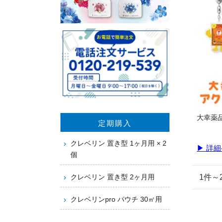
大幸薬
定期購入
クレベリン 置き型 1ヶ月用 × 2
▶ 詳
個
クレベリン 置き型 2ヶ月用
1件
クレベリンpro パウチ 30㎡用