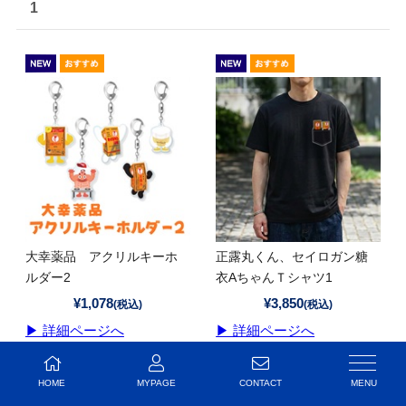
1
大幸薬品 アクリルキーホ
正露丸くん、セイロガン糖
ルダー2
衣AちゃんＴシャツ1
¥1,078
¥3,850
(税込)
(税込)
▶ 詳細ページへ
▶ 詳細ページへ
HOME
MYPAGE
CONTACT