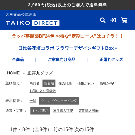
3,980円
(税込)
以上のご購入で送料無料
大幸薬品公式通販
ラッパ整腸薬BF24包 お得な“定期コース”はコチラ！！
日比谷花壇コラボ フラワーデザインギフトBox »
全商品
ご家庭向け商品
正露丸グッズ
HOME
»
正露丸グッズ
並び替え
商品名
新着順
発売日順
価格が安い
価格が高い
お気に入り登録数
表示切替
一覧
ウィンドウショッピング
通常・定期
すべて表示
通常購入可能
定期購入可能
1件～8件（全8件） 前の15件 次の15件