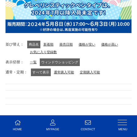
並び替え
商品名
新着順
発売日順
価格が安い
価格が高い
お気に入り登録数
表示切替
一覧
ウィンドウショッピング
通常・定期
すべて表示
通常購入可能
定期購入可能
該当する商品がありません。
HOME
MYPAGE
CONTACT