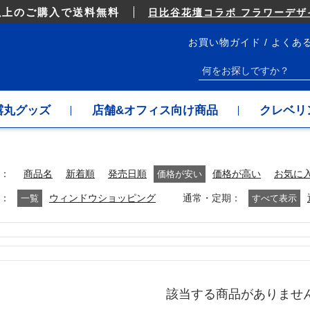
以上のご購入で送料無料
日比谷花壇コラボ フラワーデザイ
お買い物ガイド
よくあ
露丸グッズ
店舗&オフィス向け商品
クレベリ
商品名
新着順
発売日順
価格が安い
価格が高い
お気に
通常・定期
一覧
ウィンドウショッピング
すべて表示
該当する商品がありませ