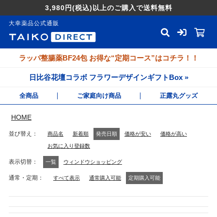
3,980円
(税込)
以上のご購入で送料無料
大幸薬品公式通販
ラッパ整腸薬BF24包 お得な“定期コース”はコチラ！！
日比谷花壇コラボ フラワーデザインギフトBox »
全商品
ご家庭向け商品
正露丸グッズ
HOME
並び替え
商品名
新着順
発売日順
価格が安い
価格が高い
お気に入り登録数
表示切替
一覧
ウィンドウショッピング
通常・定期
すべて表示
通常購入可能
定期購入可能