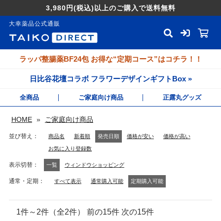
3,980円
(税込)
以上のご購入で送料無料
大幸薬品公式通販
ラッパ整腸薬BF24包 お得な“定期コース”はコチラ！！
日比谷花壇コラボ フラワーデザインギフトBox »
全商品
ご家庭向け商品
正露丸グッズ
HOME
»
ご家庭向け商品
並び替え
商品名
新着順
発売日順
価格が安い
価格が高い
お気に入り登録数
表示切替
一覧
ウィンドウショッピング
通常・定期
すべて表示
通常購入可能
定期購入可能
1件～2件（全2件） 前の15件 次の15件