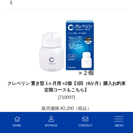
1
クレベリン 置き型 1ヶ月用 ×2個【3回（6か月）購入お約束
定期コースもこちら】
[
710097
]
販売価格:
¥2,200
（税込）
定期初回価格:¥1,980（税込）
定期通常価格:¥1,980（税込）
HOME
MYPAGE
CONTACT
お気に入りの登録人数：2人