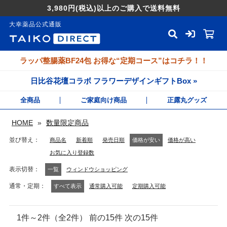
3,980円
(税込)
以上のご購入で送料無料
大幸薬品公式通販
ラッパ整腸薬BF24包 お得な“定期コース”はコチラ！！
日比谷花壇コラボ フラワーデザインギフトBox »
全商品
ご家庭向け商品
正露丸グッズ
HOME
»
数量限定商品
並び替え
商品名
新着順
発売日順
価格が安い
価格が高い
お気に入り登録数
表示切替
一覧
ウィンドウショッピング
通常・定期
すべて表示
通常購入可能
定期購入可能
1件～2件（全2件） 前の15件 次の15件