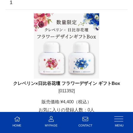
1
クレベリン×日比谷花壇 フラワーデザイン ギフトBox
[
011392
]
販売価格:
¥4,400
（税込）
お気に入りの登録人数：0人
お気に入りに追加
HOME
MYPAGE
CONTACT
表示名
表示名