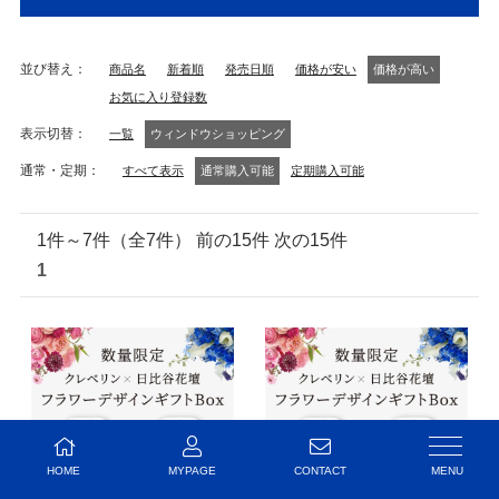
並び替え
商品名
新着順
発売日順
価格が安い
価格が高い
お気に入り登録数
表示切替
一覧
ウィンドウショッピング
通常・定期
すべて表示
通常購入可能
定期購入可能
1件～7件（全7件） 前の15件 次の15件
1
HOME
MYPAGE
CONTACT