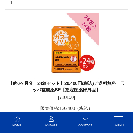
1
【約6ヶ月分 24箱セット】26,400円(税込)／送料無料 ラ
ッパ整腸薬BF【指定医薬部外品】
[
710190
]
販売価格:
¥26,400
（税込）
お気に入りの登録人数：0人
お気に入りに追加
HOME
MYPAGE
CONTACT