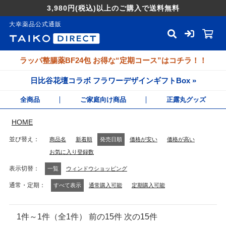
3,980円
(税込)
以上のご購入で送料無料
大幸薬品公式通販
ラッパ整腸薬BF24包 お得な“定期コース”はコチラ！！
日比谷花壇コラボ フラワーデザインギフトBox »
全商品
ご家庭向け商品
正露丸グッズ
HOME
並び替え
商品名
新着順
発売日順
価格が安い
価格が高い
お気に入り登録数
表示切替
一覧
ウィンドウショッピング
通常・定期
すべて表示
通常購入可能
定期購入可能
1件～1件（全1件） 前の15件 次の15件