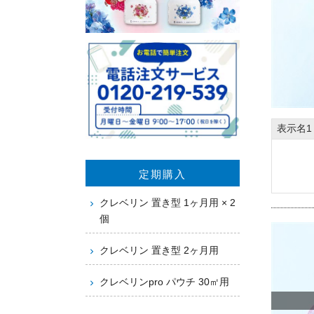
表示名1
定期購入
クレベリン 置き型 1ヶ月用 × 2
個
クレベリン 置き型 2ヶ月用
クレベリンpro パウチ 30㎡用