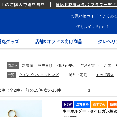
以上のご購入で送料無料
日比谷花壇コラボ フラワーデザイ
お買い物ガイド
よくあ
露丸グッズ
店舗&オフィス向け商品
クレベリ
商品名
新着順
発売日順
価格が安い
価格が高い
お気に
通常・定期
一覧
ウィンドウショッピング
すべて表示
～2件（全2件） 前の15件 次の15件
1
キーホルダー（セイロガン糖衣