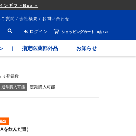
ンギフトBox »
るご質問
会社概要
お問い合わせ
ログイン
ショッピングカート
0点 / ¥0
ン
指定医薬部外品
お知らせ
入り登録数
通常購入可能
定期購入可能
Aを飲んだ胃）