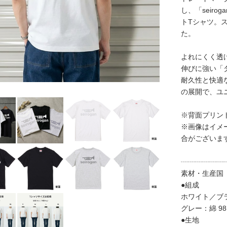
し、「seir
トTシャツ。
た。
よれにくく透
伸びに強い「
耐久性と快適
の展開で、ユ
※背面プリン
※画像はイメ
合がございま
┈┈┈┈┈┈
素材・生産国
●組成
ホワイト／ブラ
グレー：綿 9
●生地