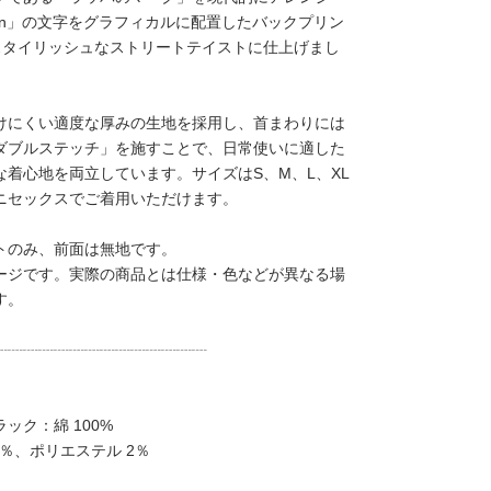
ogan」の文字をグラフィカルに配置したバックプリン
スタイリッシュなストリートテイストに仕上げまし
けにくい適度な厚みの生地を採用し、首まわりには
ダブルステッチ」を施すことで、日常使いに適した
な着心地を両立しています。サイズはS、M、L、XL
ニセックスでご着用いただけます。
トのみ、前面は無地です。
ージです。実際の商品とは仕様・色などが異なる場
す。
┈┈┈┈┈┈┈┈┈┈┈┈┈┈
ック：綿 100%
8％、ポリエステル 2％