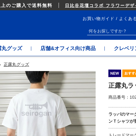
以上のご購入で送料無料
日比谷花壇コラボ フラワーデザイ
お買い物ガイド
よくあ
露丸グッズ
店舗&オフィス向け商品
クレベリ
»
正露丸グッズ
正露丸ラ
商品番号：
102
┈┈┈┈┈┈
ラッパのマー
ンＴシャツが
┈┈┈┈┈┈
トレードマー