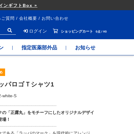
ンギフトBox »
るご質問
会社概要
お問い合わせ
ログイン
ショッピングカート
0点 / ¥0
ン
指定医薬部外品
お知らせ
ッパロゴＴシャツ1
-white-S
┈┈┈┈┈┈┈┈┈┈┈┈┈┈
クの「正露丸」をモチーフにしたオリジナルデザイ
登場！
┈┈┈┈┈┈┈┈┈┈┈┈┈┈
クである「ラッパのマーク」を現代的にアレンジ