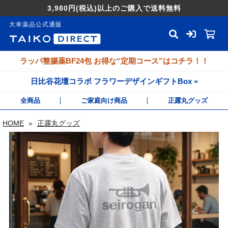
3,980円
(税込)
以上のご購入で送料無料
大幸薬品公式通販
ラッパ整腸薬BF24包 お得な“定期コース”はコチラ！！
日比谷花壇コラボ フラワーデザインギフトBox »
全商品
ご家庭向け商品
正露丸グッズ
HOME
»
正露丸グッズ