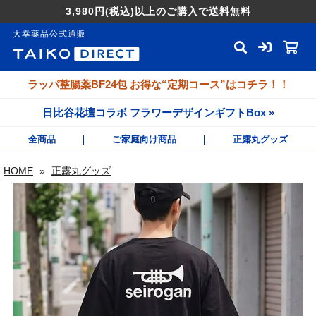
3,980円
(税込)
以上のご購入で送料無料
大幸薬品公式通販
ラッパ整腸薬BF24包 お得な“定期コース”はコチラ！！
日比谷花壇コラボ フラワーデザインギフトBox »
全商品
ご家庭向け商品
正露丸グッズ
HOME
»
正露丸グッズ