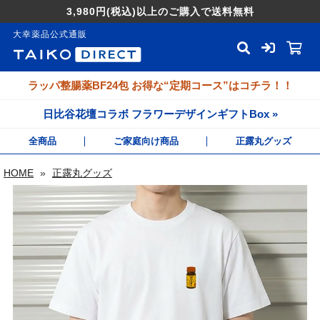
3,980円
(税込)
以上のご購入で送料無料
大幸薬品公式通販
ラッパ整腸薬BF24包 お得な“定期コース”はコチラ！！
日比谷花壇コラボ フラワーデザインギフトBox »
全商品
ご家庭向け商品
正露丸グッズ
HOME
»
正露丸グッズ