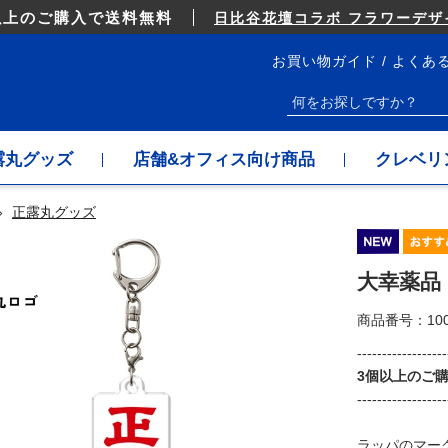
以上のご購入で送料無料
日比谷花壇コラボ フラワーデザイ
お買い物ガイド
よくあ
露丸グッズ
店舗&オフィス向け商品
クレベリ
»
正露丸グッズ
大幸薬品
商品番号：
10
------------------
3個以上のご
------------------
ラッパのマー