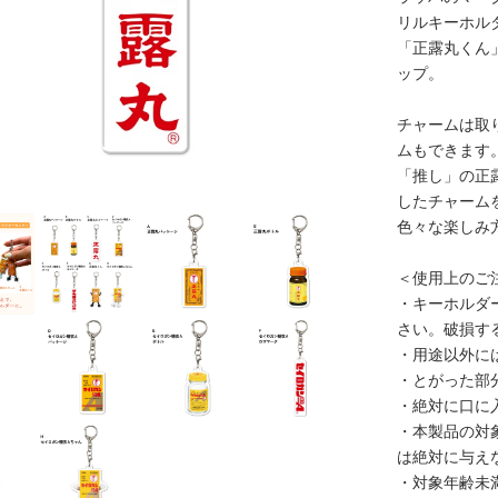
リルキーホル
「正露丸くん
ップ。
チャームは取
ムもできます
「推し」の正
したチャーム
色々な楽しみ
＜使用上のご
・キーホルダ
さい。破損す
・用途以外に
・とがった部
・絶対に口に
・本製品の対
は絶対に与え
・対象年齢未