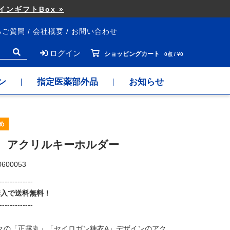
ンギフトBox »
るご質問
会社概要
お問い合わせ
ログイン
ショッピングカート
0点 / ¥0
ン
指定医薬部外品
お知らせ
 アクリルキーホルダー
0600053
-------------
購入で送料無料！
-------------
クの「正露丸」「セイロガン糖衣A」デザインのアク