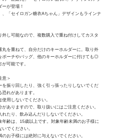
ダーが登場！
」、「セイロガン糖衣Aちゃん」デザインもラインナ
り外し可能なので、複数購入で重ね付けしてカスタ
。
露丸を重ねて、自分だけのキーホルダーに。取り外
をポーチやバッグ、他のキーホルダーに付けても◎
方が可能です。
注意＞
ーを振り回したり、強く引っ張ったりしないでくだ
る恐れがあります。
は使用しないでください。
分がありますので、取り扱いにはご注意ください。
入れたり、飲み込んだりしないでください。
象年齢は、15歳以上です。対象年齢未満のお子様に
ないでください。
満のお子様には絶対に与えないでください。