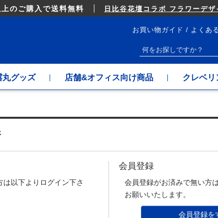
以上のご購入で送料無料
日比谷花壇コラボ フラワーデザイ
お買い物ガイド
よくあ
露丸グッズ
店舗&オフィス向け商品
クレベリ
ジ
会員登録
方は以下よりログイン下さ
会員登録がお済みで無い方
お願いいたします。
会員登録を