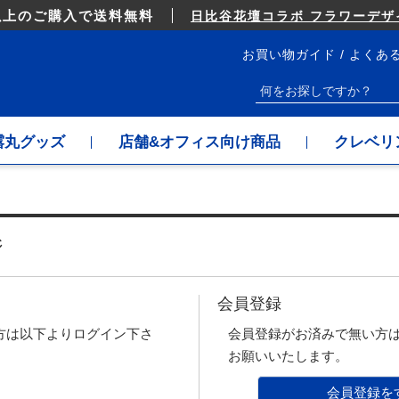
以上のご購入で送料無料
日比谷花壇コラボ フラワーデザイ
お買い物ガイド
よくあ
露丸グッズ
店舗&オフィス向け商品
クレベリ
ジ
会員登録
方は以下よりログイン下さ
会員登録がお済みで無い方
お願いいたします。
会員登録を