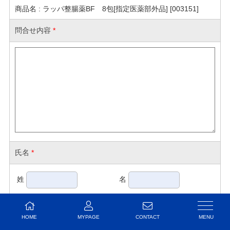
商品名 : ラッパ整腸薬BF 8包[指定医薬部外品] [003151]
問合せ内容
*
氏名
*
姓
名
例：山田
太郎
HOME
MYPAGE
CONTACT
氏名(かな)
*